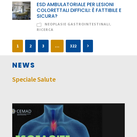
ESD AMBULATORIALE PER LESIONI
COLORETTALI DIFFICILI: È FATTIBILE E
SICURA?
NEOPLASIE GASTROINTESTINALI
,
RICERCA
1
2
3
…
322
NEWS
Speciale Salute