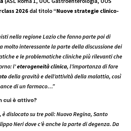
ta
(ASL Roma 1, UOC Gastroenterologia, UOS
rclass 2026
dal titolo “
Nuove strategie clinico-
nisti nella regione Lazio che fanno parte poi di
ta molto interessante la parte della discussione dei
atiche e le problematiche cliniche più rilevanti che
iorno:
l’
eterogeneità
clinica
, l’importanza di fare
nto
della gravità e dell’attività della malattia, così
rmance di un farmaco…”
n cui è attivo?
 è dislocato su tre poli: Nuovo Regina, Santo
 Filippo Neri dove c’è anche la parte di degenza. Da