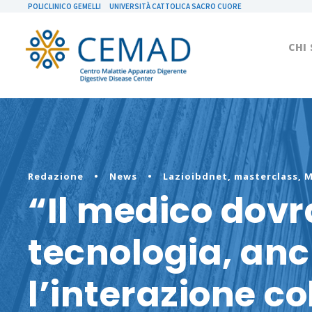
POLICLINICO GEMELLI
UNIVERSITÀ CATTOLICA SACRO CUORE
CHI
Redazione
•
News
•
Lazioibdnet
,
masterclass
,
M
“Il medico dovrà
tecnologia, anc
l’interazione co