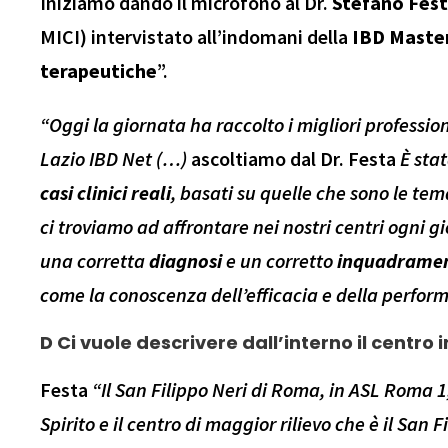
Iniziamo dando il microfono al Dr.
Stefano Fes
MICI) intervistato all’indomani della
IBD Maste
terapeutiche
”.
“
Oggi la giornata ha raccolto i migliori professio
Lazio IBD Net (…)
ascoltiamo dal Dr. Festa
È sta
casi
clinici
reali
, basati su quelle che sono le tem
ci troviamo ad affrontare nei nostri centri ogni g
una corretta
diagnosi
e un corretto
inquadrame
come la conoscenza dell’efficacia e della perfo
D Ci vuole descrivere dall’interno il centro i
Festa
“Il
San Filippo Neri di Roma, in ASL Roma 1,
Spirito e il centro di maggior rilievo che è il San