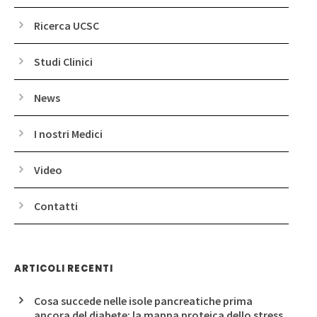
Ricerca UCSC
Studi Clinici
News
I nostri Medici
Video
Contatti
ARTICOLI RECENTI
Cosa succede nelle isole pancreatiche prima
ancora del diabete: la mappa proteica dello stress