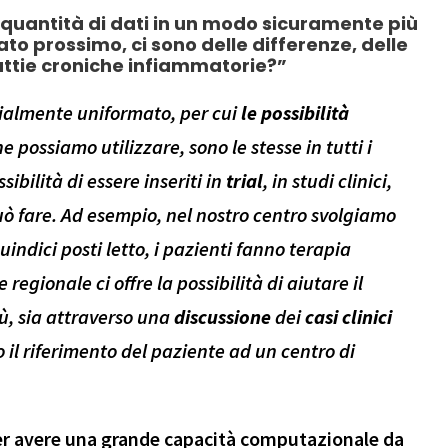
 quantità di dati in un modo sicuramente più
to prossimo, ci sono delle differenze, delle
lattie croniche infiammatorie?”
zialmente uniformato, per cui
le possibilità
e possiamo utilizzare, sono le stesse in tutti i
sibilità di essere inseriti in
trial
, in studi clinici,
uò fare. Ad esempio, nel
nostro centro svolgiamo
indici posti letto, i pazienti fanno terapia
egionale ci offre la possibilità di aiutare il
ù, sia attraverso una
discussione
dei
casi
clinici
o il riferimento del paziente ad un centro di
er avere una grande capacità computazionale da