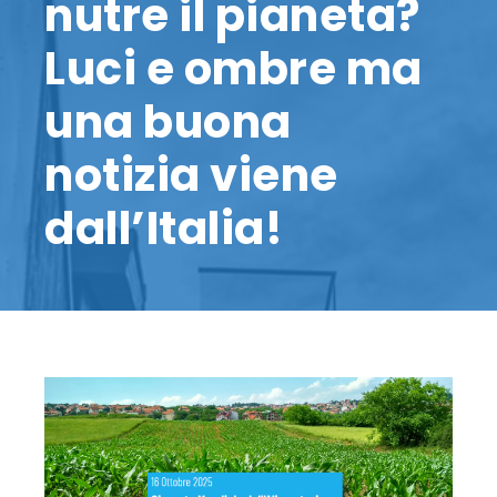
nutre il pianeta?
Luci e ombre ma
una buona
notizia viene
dall’Italia!