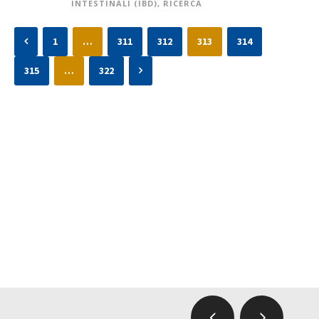
INTESTINALI (IBD)
,
RICERCA
1
…
311
312
313
314
315
…
322
STICKY POST
“LA SALUTE SCENDE IN CAMPO, MERC