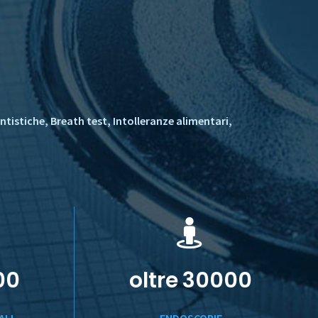
istiche, Breath test, Intolleranze alimentari,
00
oltre
30000
ALI
ENDOSCOPIE