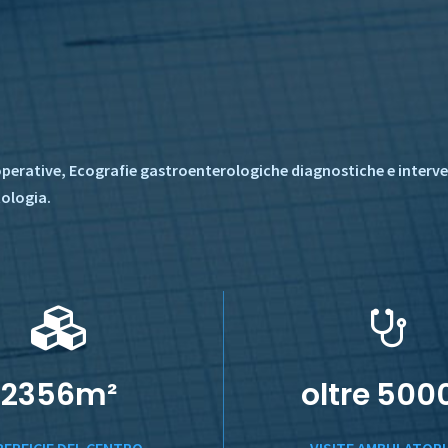
erative, Ecografie gastroenterologiche diagnostiche e intervent
tologia.
2356
m²
oltre
500
PERFICIE DEL CENTRO
VISITE AMBULATORI