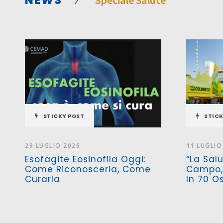
NEWS
Speciale Salute
STICKY POST
STICK
29 LUGLIO 2026
11 LUGLIO
Esofagite Eosinofila Oggi:
“La Sal
Come Riconoscerla, Come
Campo, 
Curarla
In 70 O