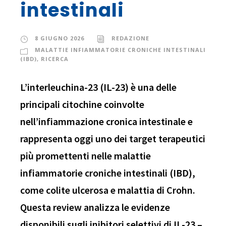
intestinali
8 GIUGNO 2026
REDAZIONE
MALATTIE INFIAMMATORIE CRONICHE INTESTINALI
(IBD)
,
RICERCA
L’interleuchina-23 (IL-23) è una delle
principali citochine coinvolte
nell’infiammazione cronica intestinale e
rappresenta oggi uno dei target terapeutici
più promettenti nelle malattie
infiammatorie croniche intestinali (IBD),
come colite ulcerosa e malattia di Crohn.
Questa review analizza le evidenze
disponibili sugli inibitori selettivi di IL-23 –