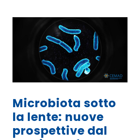
Microbiota sotto
la lente: nuove
prospettive dal