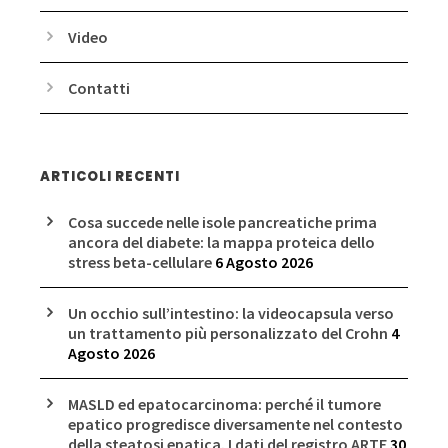
Video
Contatti
ARTICOLI RECENTI
Cosa succede nelle isole pancreatiche prima
ancora del diabete: la mappa proteica dello
stress beta-cellulare
6 Agosto 2026
Un occhio sull’intestino: la videocapsula verso
un trattamento più personalizzato del Crohn
4
Agosto 2026
MASLD ed epatocarcinoma: perché il tumore
epatico progredisce diversamente nel contesto
della steatosi epatica. I dati del registro ARTE
30