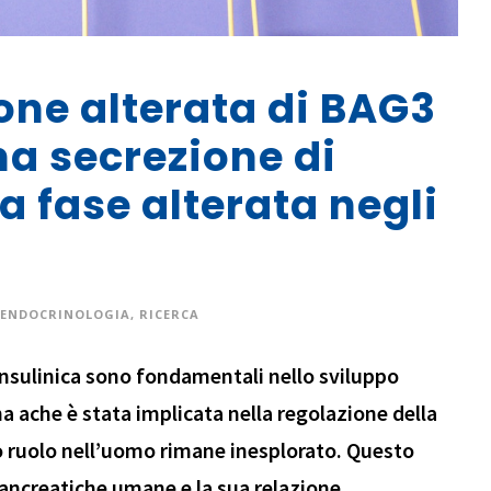
ione alterata di BAG3
na secrezione di
a fase alterata negli
ENDOCRINOLOGIA
,
RICERCA
 insulinica sono fondamentali nello sviluppo
a ache è stata implicata nella regolazione della
uo ruolo nell’uomo rimane inesplorato. Questo
pancreatiche umane e la sua relazione...