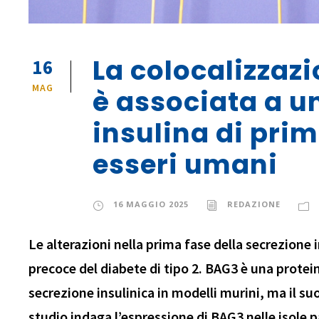
La colocalizzaz
16
MAG
è associata a u
insulina di prim
esseri umani
16 MAGGIO 2025
REDAZIONE
Le alterazioni nella prima fase della secrezione
precoce del diabete di tipo 2. BAG3 è una protein
secrezione insulinica in modelli murini, ma il s
studio indaga l’espressione di BAG3 nelle isole 