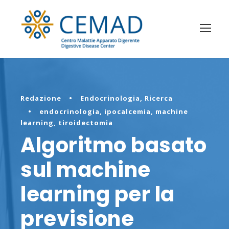
Redazione
•
Endocrinologia
,
Ricerca
•
endocrinologia
,
ipocalcemia
,
machine
learning
,
tiroidectomia
Algoritmo basato
sul machine
learning per la
previsione