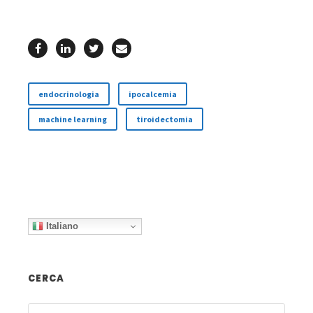
endocrinologia
ipocalcemia
machine learning
tiroidectomia
Italiano
CERCA