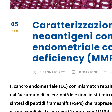
Caratterizzazio
05
GEN
neoantigeni con
endometriale c
deficiency (MM
5 GENNAIO 2025
REDAZIONE
Il cancro endometriale (EC) con mismatch repai
dall’accumulo di inserzioni/delezioni in siti mic
sintesi di peptidi frameshift (FSPs) che rappre
essere condivisi tra pazienti/tumori con MMRd. 