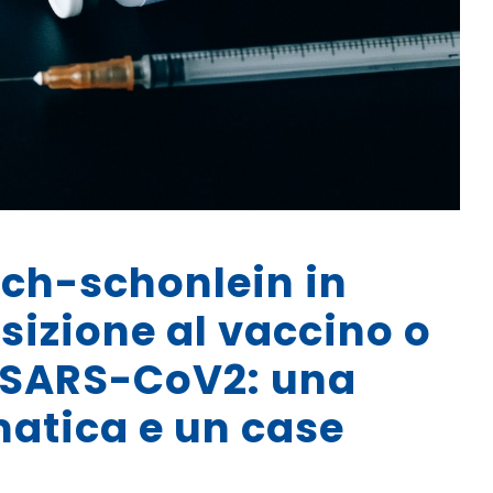
ch-schonlein in
sizione al vaccino o
a SARS-CoV2: una
matica e un case