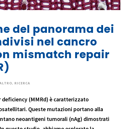
ne del panorama dei
divisi nel cancro
on mismatch repair
R)
ALTRO
,
RICERCA
r deficiency (MMRd) è caratterizzato
rosatellitari. Queste mutazioni portano alla
sentano neoantigeni tumorali (nAg) dimostrati
In questo studio, abbiamo esplorato la