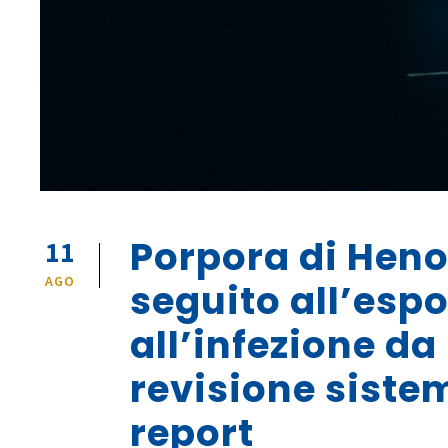
Porpora di Heno
11
AGO
seguito all’espo
all’infezione d
revisione siste
report