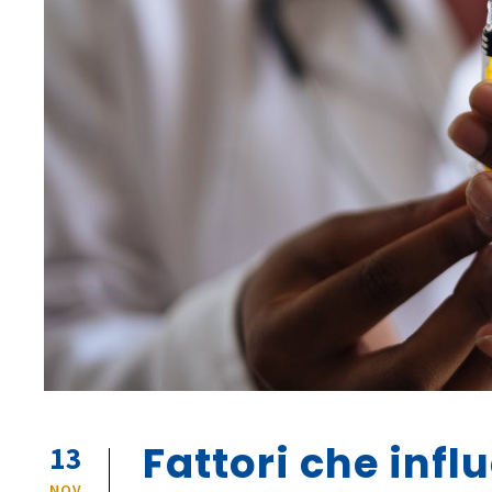
Fattori che infl
13
NOV