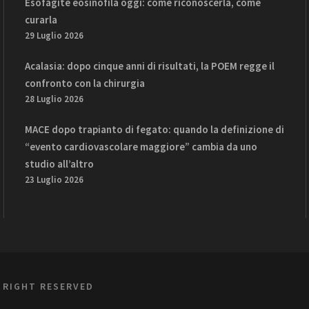
Esofagite eosinofila oggi: come riconoscerla, come
curarla
29 Luglio 2026
Acalasia: dopo cinque anni di risultati, la POEM regge il
confronto con la chirurgia
28 Luglio 2026
MACE dopo trapianto di fegato: quando la definizione di
“evento cardiovascolare maggiore” cambia da uno
studio all’altro
23 Luglio 2026
L RIGHT RESERVED
iva sulla raccolta
Le tue preferenze relative alla priva