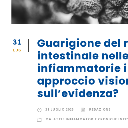
Guarigione del 
31
LUG
intestinale nell
infiammatorie in
approccio visio
sull’evidenza?
31 LUGLIO 2025
REDAZIONE
MALATTIE INFIAMMATORIE CRONICHE INTES