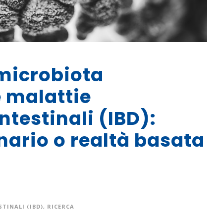
microbiota
e malattie
testinali (IBD):
nario o realtà basata
TINALI (IBD)
,
RICERCA