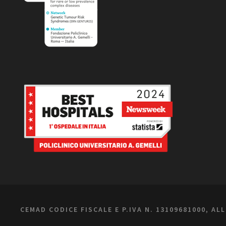
CEMAD CODICE FISCALE E P.IVA N. 13109681000, AL
Informat