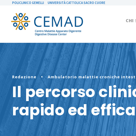
POLICLINICO GEMELLI
UNIVERSITÀ CATTOLICA SACRO CUORE
CHI
Redazione
•
Ambulatorio malattie croniche intest
Il percorso clini
rapido ed effic