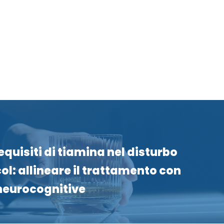
requisiti di tiamina nel disturbo
col: allineare il trattamento con
 neurocognitive