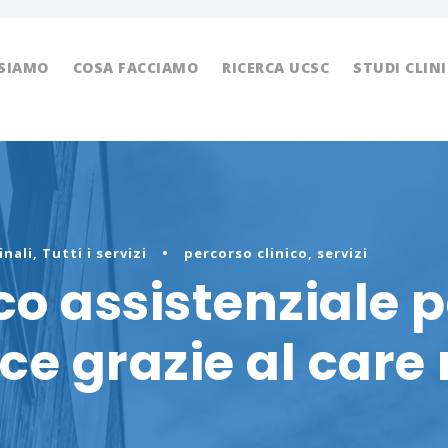
 SIAMO
COSA FACCIAMO
RICERCA UCSC
STUDI CLINI
inali
,
Tutti i servizi
•
percorso clinico
,
servizi
co assistenziale p
ace grazie al car