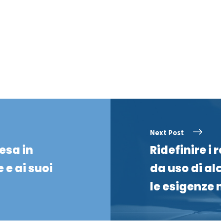
Next Post
esa in
Ridefinire i 
 e ai suoi
da uso di al
le esigenze