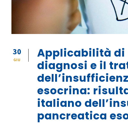
Applicabilità di
30
GIU
diagnosi e il t
dell’insufficie
esocrina: risulta
italiano dell’in
pancreatica es