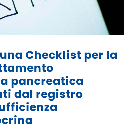
 una Checklist per la
rattamento
nza pancreatica
ti dal registro
sufficienza
ocrina