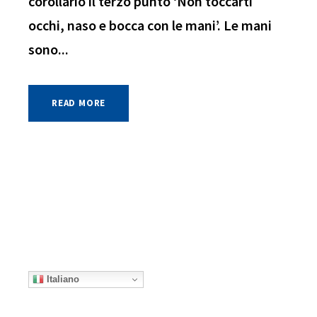
corollario il terzo punto ‘Non toccarti
occhi, naso e bocca con le mani’. Le mani
sono...
READ MORE
Italiano