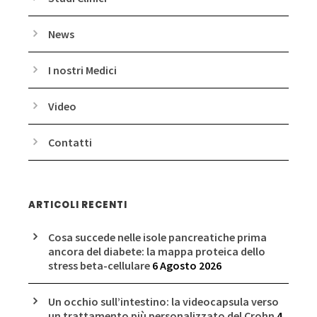
News
I nostri Medici
Video
Contatti
ARTICOLI RECENTI
Cosa succede nelle isole pancreatiche prima
ancora del diabete: la mappa proteica dello
stress beta-cellulare
6 Agosto 2026
Un occhio sull’intestino: la videocapsula verso
un trattamento più personalizzato del Crohn
4