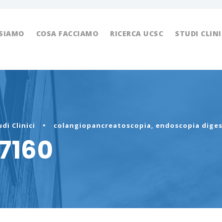
 SIAMO
COSA FACCIAMO
RICERCA UCSC
STUDI CLINI
di Clinici
•
colangiopancreatoscopia
,
endoscopia diges
7160