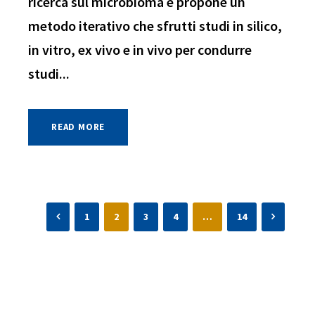
ricerca sul microbioma e propone un
metodo iterativo che sfrutti studi in silico,
in vitro, ex vivo e in vivo per condurre
studi...
READ MORE
1
2
3
4
…
14