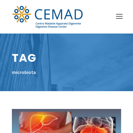
TAG
microbiota