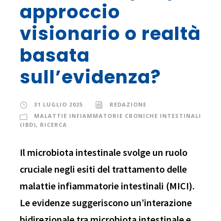
approccio
visionario o realtà
basata
sull’evidenza?
31 LUGLIO 2025
REDAZIONE
MALATTIE INFIAMMATORIE CRONICHE INTESTINALI
(IBD)
,
RICERCA
Il microbiota intestinale svolge un ruolo
cruciale negli esiti del trattamento delle
malattie infiammatorie intestinali (MICI).
Le evidenze suggeriscono un’interazione
bidirezionale tra microbiota intestinale e