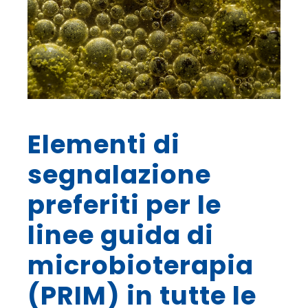
Elementi di
segnalazione
preferiti per le
linee guida di
microbioterapia
(PRIM) in tutte le