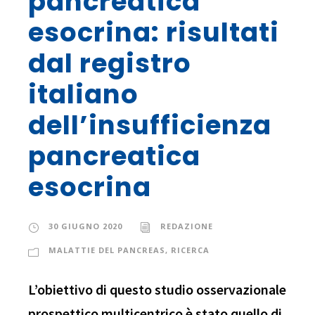
pancreatica
esocrina: risultati
dal registro
italiano
dell’insufficienza
pancreatica
esocrina
30 GIUGNO 2020
REDAZIONE
MALATTIE DEL PANCREAS
,
RICERCA
L’obiettivo di questo studio osservazionale
prospettico multicentrico è stato quello di